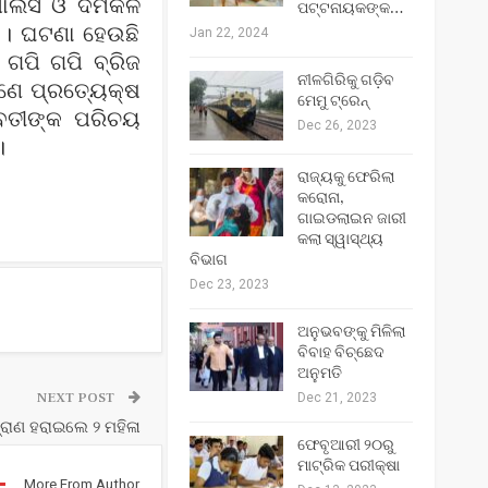
 ପୋଲିସ ଓ ଦମକଳ
ପଟ୍ଟନାୟକଙ୍କ…
ଟ । ଘଟଣା ହେଉଛି
Jan 22, 2024
ଗପି ଗପି ବ୍ରିଜ
ନୀଳଗିରିକୁ ଗଡ଼ିବ
ଜଣେ ପ୍ରତ୍ୟେକ୍ଷ
ମେମୁ ଟ୍ରେନ୍‌
ଯୁବତୀଙ୍କ ପରିଚୟ
Dec 26, 2023
।
ରାଜ୍ୟକୁ ଫେରିଲା
କରୋନା,
ଗାଇଡଲାଇନ ଜାରୀ
କଲା ସ୍ୱାସ୍ଥ୍ୟ
ବିଭାଗ
Dec 23, 2023
ଅନୁଭବଙ୍କୁ ମିଳିଲା
ବିବାହ ବିଚ୍ଛେଦ
ଅନୁମତି
NEXT POST
Dec 21, 2023
୍ରାଣ ହରାଇଲେ ୨ ମହିଳା
ଫେବୃଆରୀ ୨୦ରୁ
ମାଟ୍ରିକ ପରୀକ୍ଷା
More From Author