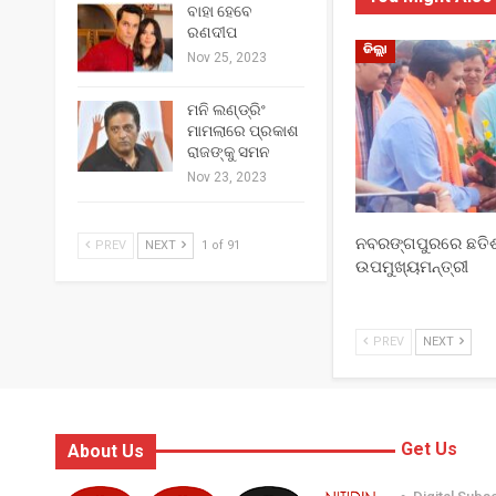
ବାହା ହେବେ
ରଣଦୀପ
ଜିଲ୍ଲା
Nov 25, 2023
ମନି ଲଣ୍ଡ୍ରିଂ
ମାମଲାରେ ପ୍ରକାଶ
ରାଜଙ୍କୁ ସମନ
Nov 23, 2023
ନବରଙ୍ଗପୁରରେ ଛତ
PREV
NEXT
1 of 91
ଉପମୁଖ୍ୟମନ୍ତ୍ରୀ
PREV
NEXT
Get Us
About Us