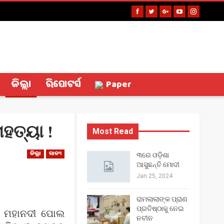
ଜିଲ୍ଲା
ରିପୋଟର୍ସ
Paper
ହତ୍ୟା !
Most Read
ଜିଲ୍ଲା
ରାଜ୍ୟ
୩ରେ ଓଡ଼ିଶା
ଆସୁଛନ୍ତି ମୋଦୀ
Jan 25, 2024
ରାମଲାଲାଙ୍କ ପ୍ରାଣ
ପ୍ରତିଷ୍ଠାକୁ ନେଇ
ପୁର ମହାନଦୀ ପୋଲ
ନବୀନ