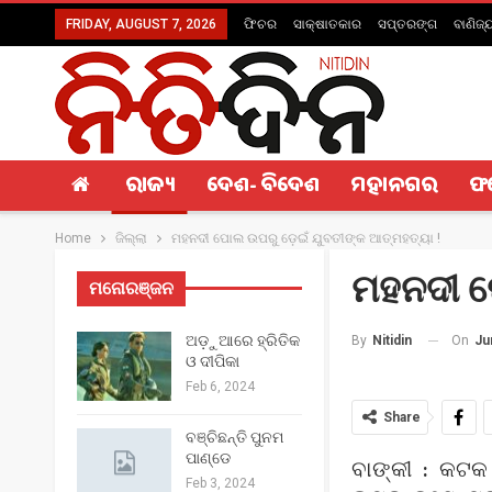
FRIDAY, AUGUST 7, 2026
ଫିଚର
ସାକ୍ଷାତକାର
ସପ୍ତରଙ୍ଗ
ବାଣିଜ୍
ରାଜ୍ୟ
ଦେଶ- ବିଦେଶ
ମହାନଗର
ଫ
Home
ଜିଲ୍ଲା
ମହନଦୀ ପୋଲ ଉପରୁ ଡ଼େଇଁ ଯୁବତୀଙ୍କ ଆତ୍ମହତ୍ୟା !
ମହନଦୀ ପ
ମନୋରଞ୍ଜନ
ଅଡ଼ୁଆରେ ହ୍ରିତିକ
On
Ju
By
Nitidin
ଓ ଦୀପିକା
Feb 6, 2024
Share
ବଞ୍ଚିଛନ୍ତି ପୁନମ
ପାଣ୍ଡେ
ବାଙ୍କୀ : କଟକ 
Feb 3, 2024