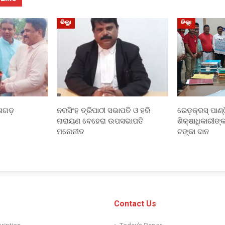
ଜିଲ୍ଲା
ଜିଲ୍ଲା
ିଶଗଡ଼
ନରସିଂହ ତ୍ରିପାଠୀ ସଭାପତି ଓ ହରି
ରେଡ଼କ୍ରସ୍ ପାଣ୍ଠ
ନାରାୟଣ ବେହେରା ଉପସଭାପତି
ଶିକ୍ଷାଧିକାରୀଙ
ମନୋନୀତ
ଟଙ୍କା ଦାନ
Contact Us