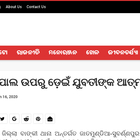
ୟ
About Us
Contact Us
ଟୋ
ରାଜନୀତି
ମନୋରଞ୍ଜନ
ଖେଳ
ଜୀବନଚର୍ଯ୍ୟା
ୋଲ ଉପରୁ ଡ଼େଇଁ ଯୁବତୀଙ୍କ ଆତ୍ମ
n 16, 2020
ଜିଲ୍ଲା ବାଙ୍କୀ ଥାନା ଅନ୍ତର୍ଗତ ଜାତମୁଣ୍ଡିଆ-ସୁବର୍ଣ୍ଣ