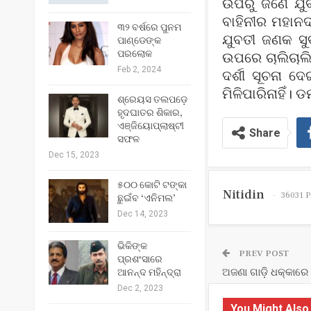
ଉପରୁ ଜଣେ ଯୁବ
ବାହିନୀର ମହାନଦ
୩୨ ବର୍ଷରେ ପୁନମ
ଯୁବତୀ ଜଣକ ସୁ
ପାଣ୍ଡେଙ୍କ
ପରଲୋକ
ଉପରେ ଚାଲିଚାଲି
Feb 2, 2024
ଦର୍ଶୀ ସୂଚନା ଦ
ମିଳିପାରିନାହିଁ। 
ଶ୍ରେୟସ ତଲପଡ଼େ
ହୃଦଘାତର ଶିକାର,
ଏଞ୍ଜିୟୋପ୍ଲାଷ୍ଟୀ
Share
ସଫଳ
Dec 15, 2023
୫୦୦ କୋଟି ଟଙ୍କା
Nitidin
36031 P
ଛୁଇଁବ ‘ଏନିମଲ’
Dec 14, 2023
ଭିକିଙ୍କ
PREV POST
ପ୍ରଶଂସାରେ
ଅଜଣା ଗାଡ଼ି ଧକ୍କାରେ
ଆନନ୍ଦ ମହିନ୍ଦ୍ରା
Dec 2, 2023
You Might Also