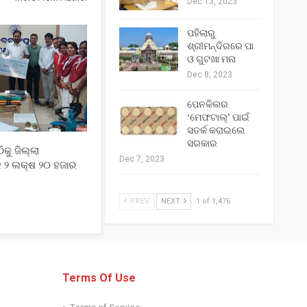
Dec 13, 2023
ପହିଲାରୁ
ଶ୍ରୀମନ୍ଦିରରେ ପା
ଓ ଗୁଟଖା ମନା
Dec 8, 2023
ପେନକିଲର
‘ମେଫଟାଲ୍‌’ ପାଇଁ
ସତର୍କ କରାଇଲେ
ସରକାର
ିକୁ ଜିଲ୍ଲା
Dec 7, 2023
୍କ ୨ ଲକ୍ଷ ୨୦ ହଜାର
PREV
NEXT
1 of 1,476
Terms Of Use