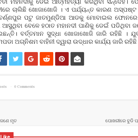
ତୀ ମହନଦୀକୁ ଡେଇଁ ଆତ୍ମହତ୍ୟା କରିଥିବା ସନ୍ଦେହ।
ୀରେ ଚାଲିଛି ଖୋଜାଖୋଜି । ଏ ପର୍ଯ୍ୟନ୍ତ କାରଣ ଅସ୍ପଷ୍
ବର୍ଣ୍ଣପୁର ପଟୁ ଜାତମୁଣ୍ଡିଆ ଆଡକୁ ମୋବାଇଲ ଫୋନରେ 
 ଆସୁଥିବା ବେଳେ ହଠାତ ମହାନଦୀ ପାଣିକୁ ଡେଇଁ ପଡିଥିବା 
େଇଛନ୍ତି। ବର୍ତ୍ତମାନ ସୁଦ୍ଧା ଖୋଜାଖୋଜି ଜାରି ରହିଛି । 
ଡମପଡା ଅଗ୍ନିଶମ ବାହିନୀ ଦ୍ୱାରା ଉଦ୍ଧାର କାର୍ଯ୍ୟ ଜାରି ରହିଛି
osts
0 Comments
 ଜଣେ ମୃତ
ପୋଖରୀରେ ବୁଡି ପ
 Like