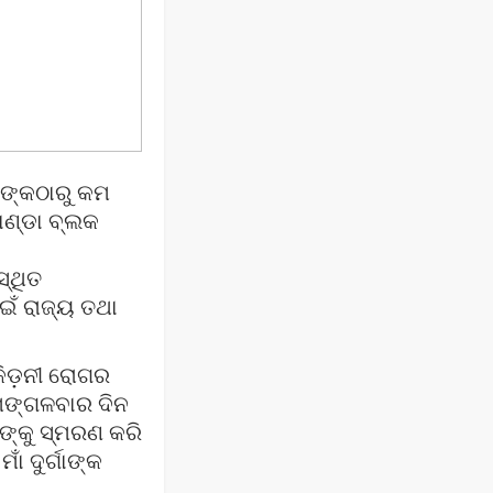
ଙ୍କଠାରୁ କମ
ୋଣ୍ଡା ବ୍ଲକ
୍ଥିତ
ଇଁ ରାଜ୍ୟ ତଥା
 କିଡ଼ନୀ ରୋଗର
 ମଙ୍ଗଳବାର ଦିନ
ାଙ୍କୁ ସ୍ମରଣ କରି
ଁ ଦୁର୍ଗାଙ୍କ