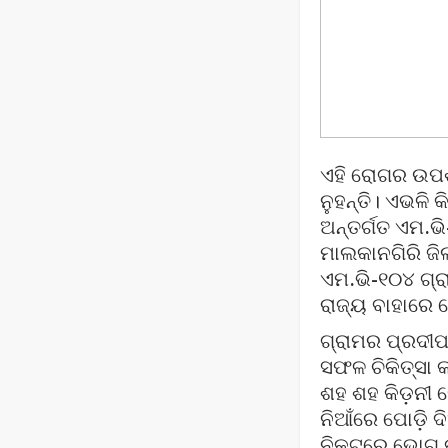
ଏହି ରୋଗର ଉପଶ
ନୁହନ୍ତି। ଏଭଳି
ଅନ୍ତର୍ଗତ ଏମ.ଭ
ମାଲକାନଗିରି ଜି
ଏମ.ଭି-୧୦୪ ଗ୍ର
ରାଜ୍ୟ ବାହାରେ 
ଗ୍ରାମର ପ୍ରଦୀପ
ସଫଳ ଚିକିତ୍ସା 
ଶହ ଶହ କିଡ଼ନୀ ରୋ
ନିଆଁରେ ପୋଡ଼ି ଦି
ନିକଟରେ ଭୋଗ କ