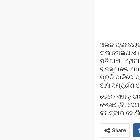
ଏଭଳି ପ୍ରତ୍ୟେ
ଭଲ ହୋଇଥାଏ। ଏଥ
ପଡ଼ିଥାଏ। ଏଥିପ
ରାଜସ୍ଥାନର ଯଧପ
ପ୍ରତି ପାଳିରେ ପ
ଆସି ସମ୍ପୂର୍ଣ୍
ତେବେ ଏହାକୁ ଡା
ହେଉଛନ୍ତି, ସେମା
ଚମତ୍କାର ବୋଲି 
Share