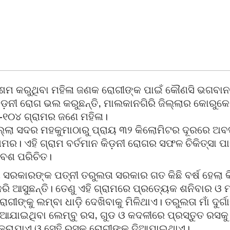
ମ କରୁଥିବା ମହିଳା ଜଣକ ରୋଗୀଙ୍କ ପାଇଁ କୌଣସି ଭଗବାନ
 କିଡ଼ନୀ ରୋଗ ଭଲ କରୁଛନ୍ତି, ମାଲକାନଗିରି ଜିଲ୍ଲାର କୋରୁକ
ି-୧୦୪ ଗ୍ରାମର ଜଣେ ମହିଳା।
ଲ୍ଲା ସଦର ମହକୁମାଠାରୁ ପ୍ରାୟ ୩୨ କିଲୋମିଟର ଦୂରରେ ଅବସ
ାମର। ଏହି ଗ୍ରାମ ବର୍ତମାନ କିଡ଼ନୀ ରୋଗର ସଫଳ ଚିକିତ୍ସା ପା
ବେଶ ପରିଚିତ।
 ସରକାରଙ୍କ ପତ୍ନୀ ତରୁଲତା ସରକାର ଗତ କିଛି ବର୍ଷ ହେଲା
କରି ଆସୁଛନ୍ତି। ତେଣୁ ଏହି ଗ୍ରାମରେ ପ୍ରତ୍ୟେକ ଶନିବାର ଓ
ଗୀଙ୍କୁ ଲମ୍ବା ଧାଡ଼ି ଦେଖିବାକୁ ମିଳିଥାଏ। ତରୁଲତା ମାଁ ଦୁର୍ଗ
ଆଯାଇଥିବା ଲେମ୍ବୁ ରସ, ଗୁଡ ଓ କଦଳୀରେ ପ୍ରସ୍ତୁତ ରସକୁ ମା
ରାଯାଏ ଓ ସେହି ରସକୁ ରୋଗୀଙ୍କୁ ଦିଆଯାଇଥାଏ।