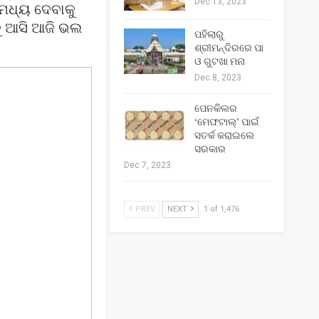
Dec 13, 2023
 ମଧ୍ୟ ଦେବାକୁ
ୁ ଆସି ଆଜି ଭଲ
ପହିଲାରୁ
ଶ୍ରୀମନ୍ଦିରରେ ପା
ଓ ଗୁଟଖା ମନା
Dec 8, 2023
ପେନକିଲର
‘ମେଫଟାଲ୍‌’ ପାଇଁ
ସତର୍କ କରାଇଲେ
ସରକାର
Dec 7, 2023
PREV
NEXT
1 of 1,476