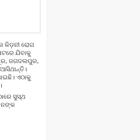
େ କିଡ଼ନୀ ରୋଗ
େଟରେ ଯିବାକୁ
ପୁର, ଜଗଦଲପୁର,
ସିଥାନ୍ତି।
ାଇଛି। ଏଠାକୁ
।
ାରେ ସୁସ୍ଥ
ବାନଙ୍କ