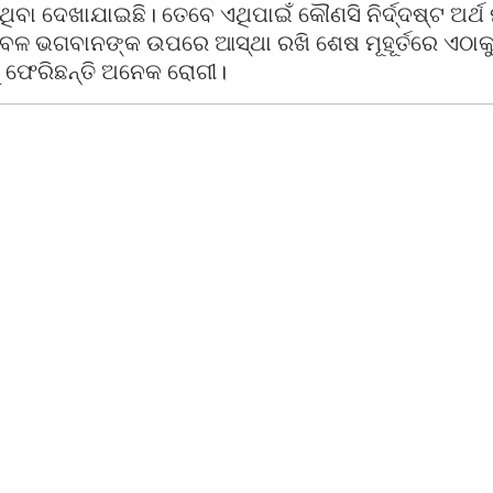
ିବା ଦେଖାଯାଇଛି। ତେବେ ଏଥିପାଇଁ କୌଣସି ନିର୍ଦ୍ଦଷ୍ଟ ଅର୍ଥ
େଳ ଭଗବାନଙ୍କ ଉପରେ ଆସ୍ଥା ରଖି ଶେଷ ମୂହୂର୍ତରେ ଏଠାକ
 ଫେରିଛନ୍ତି ଅନେକ ରୋଗୀ।