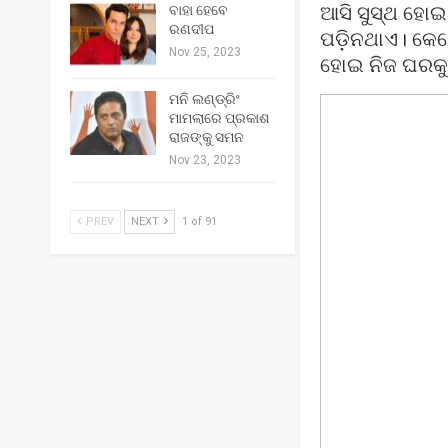
ଆସି ସୁସ୍ଥ ହୋଇଥ
ବାହା ହେବେ
ରଣଦୀପ
ପଡ଼ିନଥାଏ। କେବ
Nov 25, 2023
ହୋଇ ନିଜ ଘରକୁ
ମନି ଲଣ୍ଡ୍ରିଂ
ମାମଲାରେ ପ୍ରକାଶ
ରାଜଙ୍କୁ ସମନ
Nov 23, 2023
PREV
NEXT
1 of 91