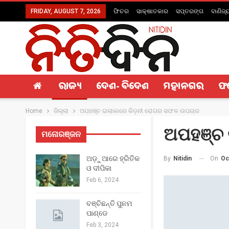
FRIDAY, AUGUST 7, 2026
ଫିଚର
ସାକ୍ଷାତକାର
ସପ୍ତରଙ୍ଗ
ବାଣିଜ୍
ରାଜ୍ୟ
ଦେଶ- ବିଦେଶ
ମହାନଗର
ଫ
Home
ଜିଲ୍ଲା
ଅପହଞ୍ଚ ଇଲାକାରେ କିଡ଼ନୀ ରୋଗର ସଫଳ ଉପଚାର
ଅପହଞ୍ଚ
ମନୋରଞ୍ଜନ
ଅଡ଼ୁଆରେ ହ୍ରିତିକ
On
Oc
By
Nitidin
ଓ ଦୀପିକା
Feb 6, 2024
ବଞ୍ଚିଛନ୍ତି ପୁନମ
ପାଣ୍ଡେ
Feb 3, 2024