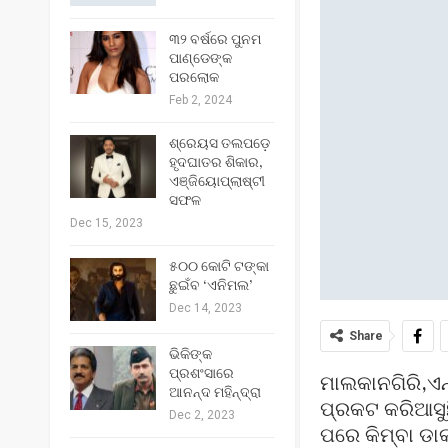
୩୨ ବର୍ଷରେ ପୁନମ
ପାଣ୍ଡେଙ୍କ
ପରଲୋକ
Feb 2, 2024
ଶ୍ରେୟସ ତଲପଡ଼େ
ହୃଦଘାତର ଶିକାର,
ଏଞ୍ଜିୟୋପ୍ଲାଷ୍ଟୀ
ସଫଳ
Dec 15, 2023
୫୦୦ କୋଟି ଟଙ୍କା
ଛୁଇଁବ ‘ଏନିମଲ’
Dec 14, 2023
Share
ଭିକିଙ୍କ
ପ୍ରଶଂସାରେ
ମାଲକାନଗିରି,ଏନ
ଆନନ୍ଦ ମହିନ୍ଦ୍ରା
ପ୍ରକଟ କରିଆସୁଛ
Dec 2, 2023
ପରେ କିମ୍ବା ଡା