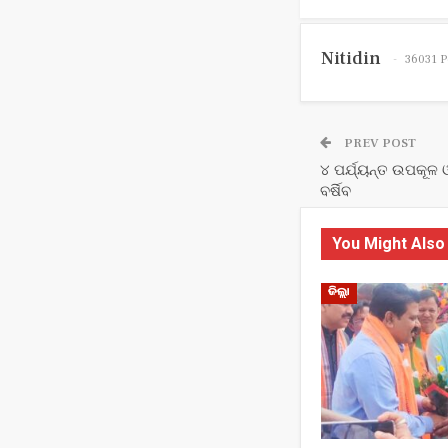
Nitidin
36031 P
PREV POST
୪ ପର୍ଯ୍ୟନ୍ତ ଉପକୂଳ
ବର୍ଷିବ
You Might Also
ଜିଲ୍ଲା