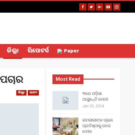
ଜିଲ୍ଲା
ରିପୋଟର୍ସ
Paper
ଉପଚାର
Most Read
ଜିଲ୍ଲା
ରାଜ୍ୟ
୩ରେ ଓଡ଼ିଶା
ଆସୁଛନ୍ତି ମୋଦୀ
Jan 25, 2024
ରାମଲାଲାଙ୍କ ପ୍ରାଣ
ପ୍ରତିଷ୍ଠାକୁ ନେଇ
ନବୀନ