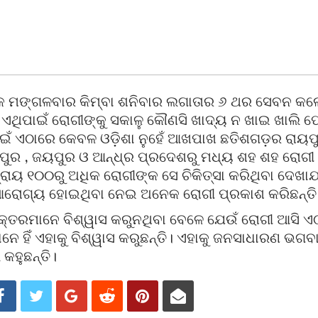
କ ମଙ୍ଗଳବାର କିମ୍ବା ଶନିବାର ଲଗାତାର ୬ ଥର ସେବନ କଲ
ିପାଇଁ ରୋଗୀଙ୍କୁ ସକାଳୁ କୌଣସି ଖାଦ୍ୟ ନ ଖାଇ ଖାଲି ପ
ାଇଁ ଏଠାରେ କେବଳ ଓଡ଼ିଶା ନୁହେଁ ଆଖପାଖ ଛତିଶଗଡ଼ର ରାୟ
ୁର , ଜୟପୁର ଓ ଆନ୍ଧ୍ର ପ୍ରଦେଶରୁ ମଧ୍ୟ ଶହ ଶହ ରୋଗୀ ଆ
୍ରାୟ ୧୦୦ରୁ ଅଧିକ ରୋଗୀଙ୍କ ସେ ଚିକିତ୍ସା କରିଥିବା ଦେଖାଯ
ଣ ଆରୋଗ୍ୟ ହୋଇଥିବା ନେଇ ଅନେକ ରୋଗୀ ପ୍ରକାଶ କରିଛନ୍ତି
କ୍ତରମାନେ ବିଶ୍ୱାସ କରୁନଥିବା ବେଳେ ଯେଉଁ ରୋଗୀ ଆସି ଏଠ
ନେ ହିଁ ଏହାକୁ ବିଶ୍ୱାସ କରୁଛନ୍ତି। ଏହାକୁ ଜନସାଧାରଣ ଭଗ
କହୁଛନ୍ତି।