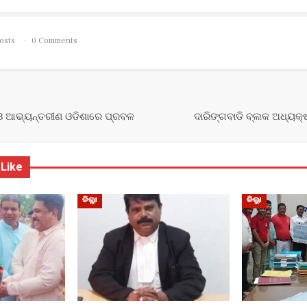
osts
0 Comments
 ଓ ଆଭ୍ୟନ୍ତରୀଣ ଓଡିଶାରେ ପ୍ରବଳ
ଦାରିଙ୍ଗବାଡି ବ୍ଲକ ଅଧ୍ୟକ୍
 Like
ଜିଲ୍ଲା
ଜିଲ୍ଲା