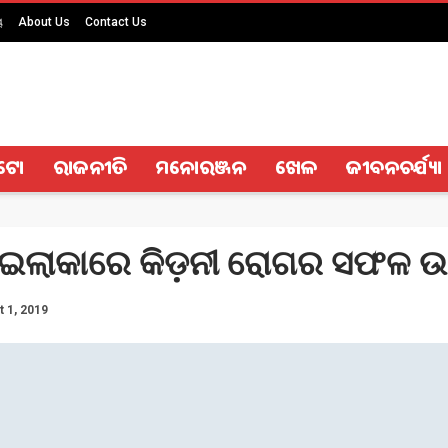
ୟ
About Us
Contact Us
ଟୋ
ରାଜନୀତି
ମନୋରଞ୍ଜନ
ଖେଳ
ଜୀବନଚର୍ଯ୍ୟା
 ଇଲାକାରେ କିଡ଼ନୀ ରୋଗର ସଫଳ 
t 1, 2019