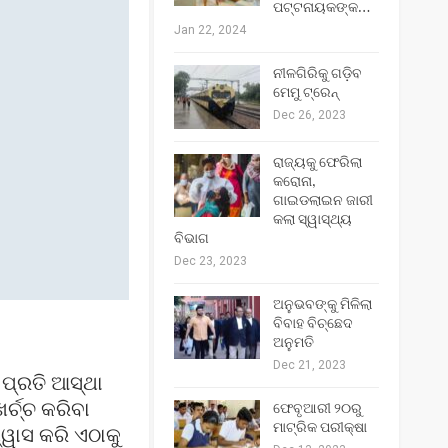
ପଟ୍ଟନାୟକଙ୍କ…
Jan 22, 2024
ନୀଳଗିରିକୁ ଗଡ଼ିବ
ମେମୁ ଟ୍ରେନ୍‌
Dec 26, 2023
ରାଜ୍ୟକୁ ଫେରିଲା
କରୋନା,
ଗାଇଡଲାଇନ ଜାରୀ
କଲା ସ୍ୱାସ୍ଥ୍ୟ
ବିଭାଗ
Dec 23, 2023
ଅନୁଭବଙ୍କୁ ମିଳିଲା
ବିବାହ ବିଚ୍ଛେଦ
ଅନୁମତି
Dec 21, 2023
 ପ୍ରତି ଆସ୍ଥା
୍ଚ୍ଚ କରିବା
ଫେବୃଆରୀ ୨୦ରୁ
ମାଟ୍ରିକ ପରୀକ୍ଷା
ୱାସ କରି ଏଠାକୁ