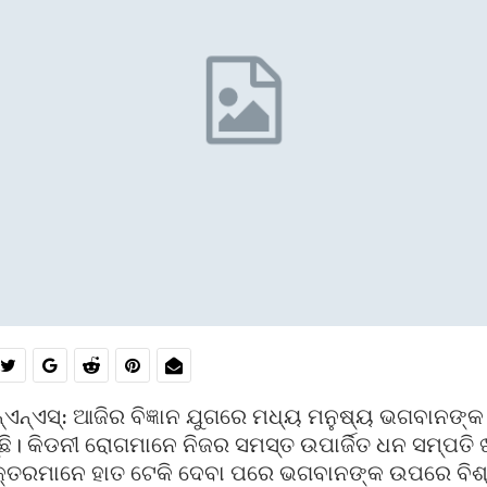
୍ଏନ୍ଏସ୍: ଆଜିର ବିଜ୍ଞାନ ଯୁଗରେ ମଧ୍ୟ ମନୁଷ୍ୟ ଭଗବାନଙ୍କ
ି। କିଡନୀ ରୋଗମାନେ ନିଜର ସମସ୍ତ ଉପାର୍ଜିତ ଧନ ସମ୍ପତି ଖର
କ୍ତରମାନେ ହାତ ଟେକି ଦେବା ପରେ ଭଗବାନଙ୍କ ଉପରେ ବିଶ୍