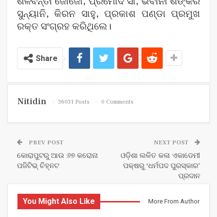
ଶିଳବନ୍ତୀ ଜୋଜୋ, ପ୍ରମୋଦ ସା, ଭବାନୀ ଶଙ୍କର
ସୁନ୍ୟାନି, କିରନ ସାହୁ, ପ୍ରକାଶ ପଣ୍ଡା ପ୍ରମୁଖ
ରକ୍ତ ସଂଗ୍ରହ କରିଥିଲେ।
Share
Nitidin
36031 Posts
0 Comments
PREV POST
NEXT POST
କୋରାପୁଟରୁ ଆଉ ୬୭ କରୋନା
ଓଡ଼ିଶା ଲଳିତ କଳା ଏକାଡେମୀ
ପଜିଟିଭ୍ ଚିହ୍ନଟ
ପକ୍ଷରୁ ‘ଧର୍ମପଦ ପୁରସ୍କାର’
ପ୍ରଦାନ
You Might Also Like
More From Author