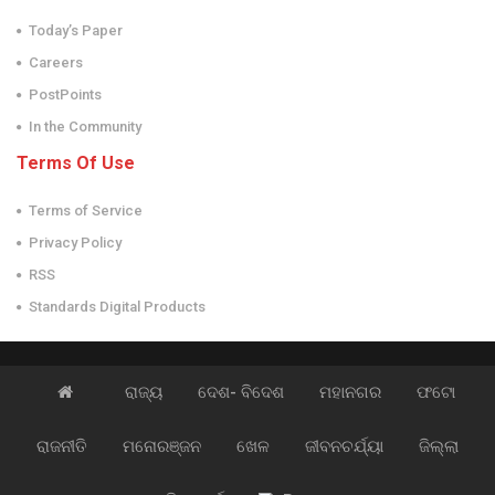
Today’s Paper
Careers
PostPoints
In the Community
Terms Of Use
Terms of Service
Privacy Policy
RSS
Standards Digital Products
ରାଜ୍ୟ
ଦେଶ- ବିଦେଶ
ମହାନଗର
ଫଟୋ
ରାଜନୀତି
ମନୋରଞ୍ଜନ
ଖେଳ
ଜୀବନଚର୍ଯ୍ୟା
ଜିଲ୍ଲା