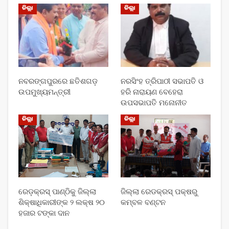
ଜିଲ୍ଲା
ଜିଲ୍ଲା
ନବରଙ୍ଗପୁରରେ ଛତିଶଗଡ଼
ନରସିଂହ ତ୍ରିପାଠୀ ସଭାପତି ଓ
ଉପମୁଖ୍ୟମନ୍ତ୍ରୀ
ହରି ନାରାୟଣ ବେହେରା
ଉପସଭାପତି ମନୋନୀତ
ଜିଲ୍ଲା
ଜିଲ୍ଲା
ରେଡ଼କ୍ରସ୍ ପାଣ୍ଠିକୁ ଜିଲ୍ଲା
ଜିଲ୍ଲା ରେଡକ୍ରସ୍ ପକ୍ଷରୁ
ଶିକ୍ଷାଧିକାରୀଙ୍କ ୨ ଲକ୍ଷ ୨୦
କମ୍ବଳ ବଣ୍ଟନ
ହଜାର ଟଙ୍କା ଦାନ