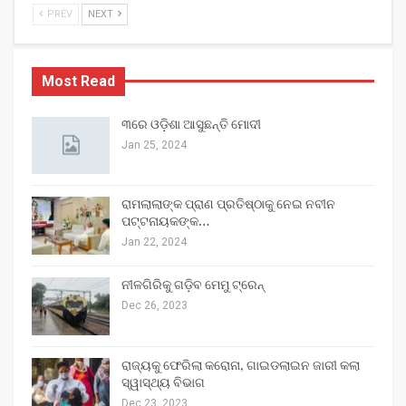
PREV
NEXT
Most Read
୩ରେ ଓଡ଼ିଶା ଆସୁଛନ୍ତି ମୋଦୀ
Jan 25, 2024
ରାମଲାଲାଙ୍କ ପ୍ରାଣ ପ୍ରତିଷ୍ଠାକୁ ନେଇ ନବୀନ
ପଟ୍ଟନାୟକଙ୍କ…
Jan 22, 2024
ନୀଳଗିରିକୁ ଗଡ଼ିବ ମେମୁ ଟ୍ରେନ୍‌
Dec 26, 2023
ରାଜ୍ୟକୁ ଫେରିଲା କରୋନା, ଗାଇଡଲାଇନ ଜାରୀ କଲା
ସ୍ୱାସ୍ଥ୍ୟ ବିଭାଗ
Dec 23, 2023