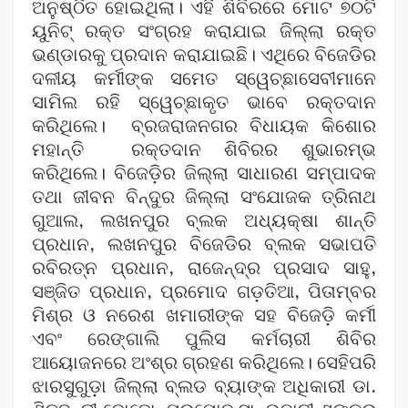
ଅନୁଷ୍ଠିତ ହୋଇଥିଲା। ଏହି ଶିବିରରେ ମୋଟ ୭୦ଟି
ୟୁନିଟ୍ ରକ୍ତ ସଂଗ୍ରହ କରାଯାଇ ଜିଲ୍ଲା ରକ୍ତ
ଭଣ୍ଡାରକୁ ପ୍ରଦାନ କରାଯାଇଛି। ଏଥିରେ ବିଜେଡିର
ଦଳୀୟ କର୍ମୀଙ୍କ ସମେତ ସ୍ୱେଚ୍ଛାସେବୀମାନେ
ସାମିଲ ରହି ସ୍ୱେଚ୍ଛାକୃତ ଭାବେ ରକ୍ତଦାନ
କରିଥିଲେ। ବ୍ରଜରାଜନଗର ବିଧାୟକ କିଶୋର
ମହାନ୍ତି ରକ୍ତଦାନ ଶିବିରର ଶୁଭାରମ୍ଭ
କରିଥିଲେ। ବିଜେଡ଼ିର ଜିଲ୍ଲା ସାଧାରଣ ସମ୍ପାଦକ
ତଥା ଜୀବନ ବିନ୍ଦୁର ଜିଲ୍ଲା ସଂଯୋଜକ ତ୍ରିନାଥ
ଗୁଆଲ, ଲଖନପୁର ବ୍ଲକ ଅଧ୍ୟକ୍ଷା ଶାନ୍ତି
ପ୍ରଧାନ, ଲଖନପୁର ବିଜେଡିର ବ୍ଲକ ସଭାପତି
ରବିରତ୍ନ ପ୍ରଧାନ, ରାଜେନ୍ଦ୍ର ପ୍ରସାଦ ସାହୁ,
ସଞ୍ଜିତ ପ୍ରଧାନ, ପ୍ରମୋଦ ଗଡ଼ତିଆ, ପିତାମ୍ବର
ମିଶ୍ର ଓ ନରେଶ ଖମାରୀଙ୍କ ସହ ବିଜେଡ଼ି କର୍ମୀ
ଏବଂ ରେଙ୍ଗାଲି ପୁଲିସ କର୍ମଚାରୀ ଶିବିର
ଆୟୋଜନରେ ଅଂଶ୍ର ଗ୍ରହଣ କରିଥିଲେ। ସେହିପରି
ଝାରସୁଗୁଡ଼ା ଜିଲ୍ଲା ବ୍ଲଡ ବ୍ୟାଙ୍କ ଅଧିକାରୀ ଡା.