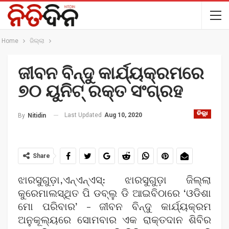
Home
ଜିଲ୍ଲା
ଜୀବନ ବିନ୍ଦୁ କାର୍ଯ୍ୟକ୍ରମରେ
୭୦ ୟୁନିଟ୍ ରକ୍ତ ସଂଗ୍ରହ
ଜିଲ୍ଲା
Last Updated
Aug 10, 2020
By
Nitidin
Share
ଝାରସୁଗୁଡ଼ା,ଏନ୍ଏନ୍ଏସ୍: ଝାରସୁଗୁଡ଼ା ଜିଲ୍ଲା
କୁରେମାଲସ୍ଥିତ ପି ଡବ୍ଲୁ ଡି ଆଇବିଠାରେ ‘ଓଡିଶା
ମୋ ପରିବାର’ – ଜୀବନ ବିନ୍ଦୁ କାର୍ଯ୍ୟକ୍ରମ
ଅନୁକୂଲ୍ୟରେ ସୋମବାର ଏକ ରାକ୍ତଦାନ ଶିବିର