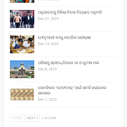
ଅନୁଭବଙ୍କୁ ମିଳିଲା ବିବାହ ବିଚ୍ଛେଦ ଅନୁମତି
Dec 21, 2023
ଫେବୃଆରୀ ୨୦ରୁ ମାଟ୍ରିକ ପରୀକ୍ଷା
Dec 13, 2023
ପହିଲାରୁ ଶ୍ରୀମନ୍ଦିରରେ ପା ଓ ଗୁଟଖା ମନା
Dec 8, 2023
ପେନକିଲର ‘ମେଫଟାଲ୍‌’ ପାଇଁ ସତର୍କ କରାଇଲେ
ସରକାର
Dec 7, 2023
PREV
NEXT
1 of 1,476