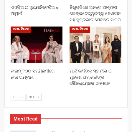
ଏଏପିଆଇ ହ୍ୟୁମାନିଟେରିଆନ୍
ତିରୁପତିରେ ଅନନ୍ତ ଅମ୍ବାନୀ
ଆୱାର୍ଡ
ଭେଙ୍କଟେଶ୍ୱରଙ୍କୁ କେଶଦାନ
ସହ ସୁପ୍ରଭାତ ସେବାରେ ସାମିଲ
ଦେଶ- ବିଦେଶ
ଦେଶ- ବିଦେଶ
ଟାଇମ୍ ୧୦୦ ସମ୍ମିଳନୀରେ
ମାର୍କ କାର୍ନିଙ୍କ ସହ ନୀତା ଓ
ନୀତା ଅମ୍ବାନୀ
ମୁକେଶ ଅମ୍ବାନୀଙ୍କ
ସୌଜନ୍ୟମୂଳକ ସାକ୍ଷାତ
PREV
NEXT
Most Read