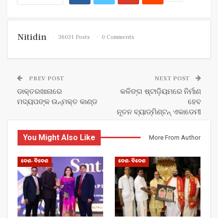
Nitidin
36031 Posts
0 Comments
PREV POST
NEXT POST
ଡାକ୍ତରଖାନାରେ
କଳିଙ୍ଗ ଷ୍ଟାଡ଼ିୟମରେ ନିର୍ମାଣ
ମଦ୍ୟପଙ୍କ ଉନ୍ମକ୍ତ କାଣ୍ଡ
ହେବ
ନୂତନ ବ୍ୟାଡ୍‌ମିଣ୍ଟନ୍‌ ଏକାଡେମୀ
You Might Also Like
More From Author
ଦେଶ- ବିଦେଶ
ଦେଶ- ବିଦେଶ