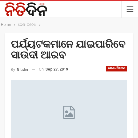
Home
ଦେଶ- ବିଦେଶ
ପର୍ଯ୍ୟଟକମାନେ ଯାଇପାରିବେ
ସାଉଦୀ ଆରବ
ଦେଶ- ବିଦେଶ
On
Sep 27, 2019
By
Nitidin