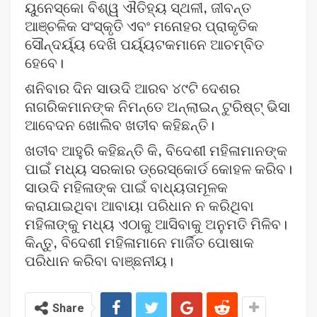
ୟୁନେସ୍କୋ ବିଶ୍ୱ ଐତିହ୍ୟ ସ୍ଥଳୀ, ଜୀବନ୍ତ
ଆଞ୍ଚଳିକ ସଂସ୍କୃତି ଏବଂ ମନୋହର ପ୍ରାକୃତିକ
ସୌନ୍ଦର୍ୟ୍ୟ ଦେଖି ପର୍ୟ୍ୟଟକମାନେ ଆଚମ୍ବିତ
ହେବେ।
ଶନିବାର ଦିନ ସାଉଦି ଆରବ ୪୯ଟି ଦେଶର
ନାଗରିକମାନଙ୍କ ନିମନ୍ତେ ଅନ୍‌ଲାଇନ୍‌ ଟୁରିଷ୍ଟ୍‍ ଭିସା
ଆବେଦନ ଖୋଲିବ ଖତୀବ କହିଛନ୍ତି।
ଖତୀବ ଆହୁରି କହିଛନ୍ତି କି, ବିଦେଶୀ ମହିଳାମାନଙ୍କ
ପାଇଁ ମଧ୍ୟ ସରକାର ଡ୍ରେସ୍‌କୋର୍ଡ କୋହଳ କରିବ।
ସାଉଦି ମହିଳାଙ୍କ ପାଇଁ ବାଧ୍ୟତାମୂଳକ
କରାଯାଇଥିବା ଆବାୟା ପରିଧାନ ନ କରିଥିବା
ମହିଳାଙ୍କୁ ମଧ୍ୟ ଏଠାକୁ ଆସିବାକୁ ଅନୁମତି ମିଳିବ।
କିନ୍ତୁ, ବିଦେଶୀ ମହିଳାମାନେ ମାର୍ଜିତ ପୋଷାକ
ପରିଧାନ କରିବା ବାଞ୍ଛନୀୟ।
Share