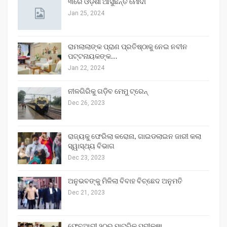
୩ରେ ଓଡ଼ିଶା ଆସୁଛନ୍ତି ମୋଦୀ
Jan 25, 2024
ରାମଲାଲାଙ୍କ ପ୍ରାଣ ପ୍ରତିଷ୍ଠାକୁ ନେଇ ନବୀନ
ପଟ୍ଟନାୟକଙ୍କ…
Jan 22, 2024
ନୀଳଗିରିକୁ ଗଡ଼ିବ ମେମୁ ଟ୍ରେନ୍‌
Dec 26, 2023
ରାଜ୍ୟକୁ ଫେରିଲା କରୋନା, ଗାଇଡଲାଇନ ଜାରୀ କଲା
ସ୍ୱାସ୍ଥ୍ୟ ବିଭାଗ
Dec 23, 2023
ଅନୁଭବଙ୍କୁ ମିଳିଲା ବିବାହ ବିଚ୍ଛେଦ ଅନୁମତି
Dec 21, 2023
ଫେବୃଆରୀ ୨୦ରୁ ମାଟ୍ରିକ ପରୀକ୍ଷା