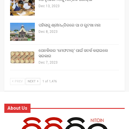
Dec 13, 2023
ପହିଲାରୁ ଶ୍ରୀମନ୍ଦିରରେ ପା ଓ ଗୁଟଖା ମନା
Dec 8, 2023
ପେନକିଲର ‘ମେଫଟାଲ୍‌’ ପାଇଁ ସତର୍କ କରାଇଲେ
ସରକାର
Dec 7, 2023
PREV
NEXT
1 of 1,476
About Us