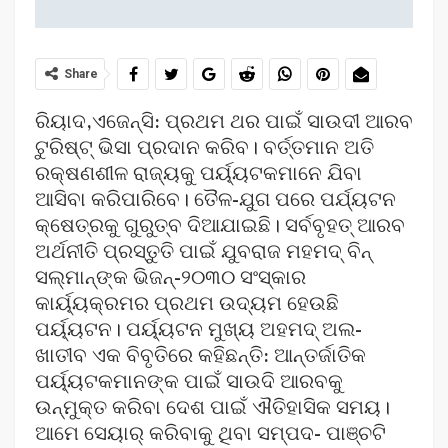
Share
ରିୟାଦ,ଏଜେନ୍ସି: ପ୍ରଥମ ଥର ପାଇଁ ସାଉଦୀ ଆରବ
ଟୁରିଷ୍ଟ୍‍ ଭିସା ପ୍ରଦାନ କରିବ। ବର୍ତ୍ତମାନ ଅତି
ରକ୍ଷଣଶୀଳ ରାଜ୍ୟକୁ ପର୍ୟ୍ୟଟକମାନେ ଯିବା
ଆସିବା କରିପାରିବେ। ତୈଳ-ଯୁଗ ପରେ ପର୍ଯ୍ୟଟନ
କ୍ଷେତ୍ରକୁ ଗୁରୁତ୍ବ ଦିଆଯାଇଛି। ସର୍ବବୃହତ୍‌ ଆରବ
ଅର୍ଥନୀତି ପ୍ରସ୍ତୁତି ପାଇଁ ଯୁବରାଜ ମହମଦ୍‌ ବିନ୍‌
ସଲ୍‌ମାନ୍‌ଙ୍କ ଭିଜନ୍‌-୨୦୩୦ ସଂସ୍କାର
କାର୍ୟ୍ୟକ୍ରମର ପ୍ରଥମ ଉଦ୍ୟମ ହେଉଛି
ପର୍ୟ୍ୟଟନ। ପର୍ୟ୍ୟଟନ ମୁଖ୍ୟ ଅହମଦ୍‌ ଅଲ-
ଖାତୀବ ଏକ ବିବୃତିରେ କହିଛନ୍ତି: ଆନ୍ତର୍ଜାତିକ
ପର୍ୟ୍ୟଟକମାନଙ୍କ ପାଇଁ ସାଉଦି ଆରବକୁ
ଉନ୍ମୁକ୍ତ କରିବା ଦେଶ ପାଇଁ ଐତିହାସିକ ସମୟ।
ଆମେ ସେୟାର୍‌ କରିବାକୁ ଥିବା ସମ୍ପଦ- ପାଞ୍ଚଟି