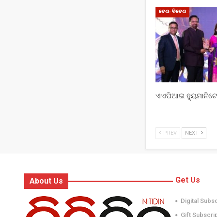
ଦେଶ- ବିଦେଶ
ଏଏପିଆଇ ହ୍ୟୁମାନିଟେର
PREV
NEXT
Get Us
About Us
Digital Subs
Gift Subscri