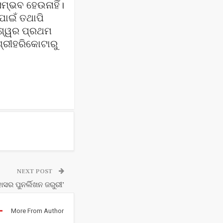
ମ୍ଭବ ହେଉନାହିଁ।
ପାଇଁ ତଥାପି
ିଶ୍ୱର ପ୍ରଥମ
ଶ୍ରୀହରିକୋଟାରୁ
NEXT POST
ସର ପୁନର୍ଲିଖନ ଜରୁରୀ’
More From Author