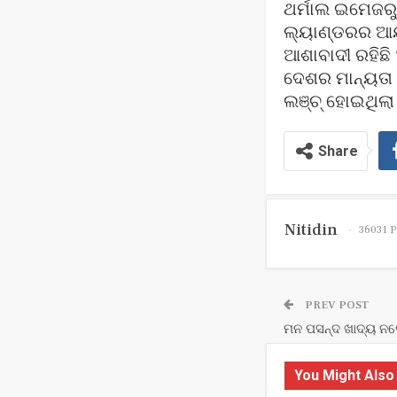
ଥର୍ମାଲ ଇମେଜରୁ
ଲ୍ୟାଣ୍ଡରର ଆୟୁ
ଆଶାବାଦୀ ରହିଛି
ଦେଶର ମାନ୍ୟତା 
ଲଞ୍ଚ୍ ହୋଇଥିଲା
Share
Nitidin
36031 P
PREV POST
ମନ ପସନ୍ଦ ଖାଦ୍ୟ ନଦେ
You Might Also