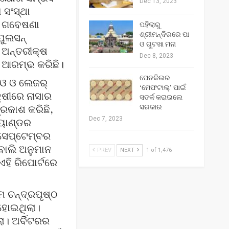
Dec 13, 2023
 ସଂସ୍ଥା
ଶ ଗବେଷଣା
ପହିଲାରୁ
ଶ୍ରୀମନ୍ଦିରରେ ପା
ପୁଲସନ୍
ଓ ଗୁଟଖା ମନା
 ଅନ୍ତରୀକ୍ଷ
Dec 8, 2023
 ଆରମ୍ଭ କରିଛି।
ପେନକିଲର
ଡିଓ ଓ ଲେଜର୍
‘ମେଫଟାଲ୍‌’ ପାଇଁ
୍ଷୀରେ ନାସାର
ସତର୍କ କରାଇଲେ
ସରକାର
ରକାଶ କରିଛି,
Dec 7, 2023
୍ୟାଣ୍ଡର
 ସେପ୍ଟେମ୍ବର
ବୋଲି ଅନୁମାନ
PREV
NEXT
1 of 1,476
ହି ରିପୋର୍ଟରେ
ଚନ୍ଦ୍ରପୃଷ୍ଠ
 ହୋଇଥିଲା।
ା। ଅର୍ବିଟରର