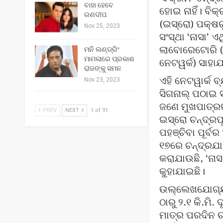
ବାହା ହେବେ
ହୋଇ ନାହିଁ। ବି
ରଣଦୀପ
(ଇସ୍ରୋ) ପକ୍ଷ
Nov 25, 2023
ସଂସ୍ଥା ‘ନାସା’
ଲାବୋରେଟୋରି (ଜ
ମନି ଲଣ୍ଡ୍ରିଂ
ମାମଲାରେ ପ୍ରକାଶ
ନେଟୱର୍କ) ସାହା
ରାଜଙ୍କୁ ସମନ
ଏହି ନେଟୱାର୍କ ବ
Nov 23, 2023
ସିଗନାଲ୍ ପଠାଇ 
ଜଣେ ମୁଖପାତ୍ରଙ
PREV
NEXT
1 of 91
ଇସ୍ରୋ ଚନ୍ଦ୍ରପ
ପହଞ୍ଚିବା ପୂର୍
୧୭ରେ ଚନ୍ଦ୍ରଯା
କରାଯାଉଛି, ‘ନା
କୁହାଯାଇଛି।
ଉଲ୍ଲେଖଯୋଗ୍ୟ,
ଠାରୁ ୨.୧ କି.ମ
ମାତ୍ର ପରଦିନ ଚନ