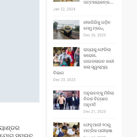
ପଟ୍ଟନାୟକଙ୍କ…
Jan 22, 2024
ନୀଳଗିରିକୁ ଗଡ଼ିବ
ମେମୁ ଟ୍ରେନ୍‌
Dec 26, 2023
ରାଜ୍ୟକୁ ଫେରିଲା
କରୋନା,
ଗାଇଡଲାଇନ ଜାରୀ
କଲା ସ୍ୱାସ୍ଥ୍ୟ
ବିଭାଗ
Dec 23, 2023
ଅନୁଭବଙ୍କୁ ମିଳିଲା
ବିବାହ ବିଚ୍ଛେଦ
ଅନୁମତି
Dec 21, 2023
ଫେବୃଆରୀ ୨୦ରୁ
୍ୟାଣ୍ଡର
ମାଟ୍ରିକ ପରୀକ୍ଷା
ୋଗାଯୋଗ ସମ୍ଭବ