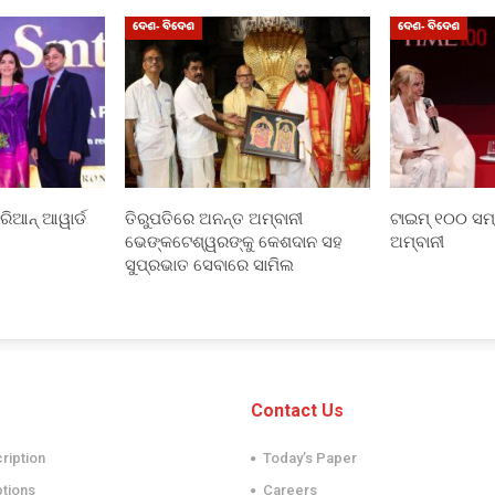
ଦେଶ- ବିଦେଶ
ଦେଶ- ବିଦେଶ
ିଆନ୍ ଆୱାର୍ଡ
ତିରୁପତିରେ ଅନନ୍ତ ଅମ୍ବାନୀ
ଟାଇମ୍ ୧୦୦ ସମ୍
ଭେଙ୍କଟେଶ୍ୱରଙ୍କୁ କେଶଦାନ ସହ
ଅମ୍ବାନୀ
ସୁପ୍ରଭାତ ସେବାରେ ସାମିଲ
Contact Us
cription
Today’s Paper
ptions
Careers