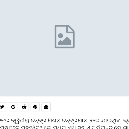
ରତର ଦ୍ୱିତୀୟ ଚନ୍ଦ୍ର ମିଶନ ଚନ୍ଦ୍ରଯାନ-୨ରେ ଯାଇଥିବା ଲ
୍ରପୃଷ୍ଠରେ ପହଞ୍ôଚଥିଲେ ମଧ୍ୟ ଏଥି ସହ ଏ ପର୍ଯ୍ୟନ୍ତ ଯ