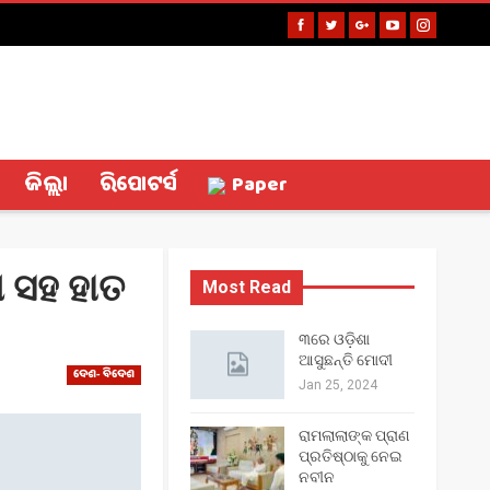
ଜିଲ୍ଲା
ରିପୋଟର୍ସ
Paper
ୋ ସହ ହାତ
Most Read
୩ରେ ଓଡ଼ିଶା
ଆସୁଛନ୍ତି ମୋଦୀ
ଦେଶ- ବିଦେଶ
Jan 25, 2024
ରାମଲାଲାଙ୍କ ପ୍ରାଣ
ପ୍ରତିଷ୍ଠାକୁ ନେଇ
ନବୀନ