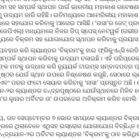
କ୍ରମ ସହ ସମ୍ପର୍କ ସ୍ଥାପନ ପାଇଁ ଭାରତୀୟ ମହାକାଶ ଗବେଷଣା
ରୁ ଉଦ୍ୟମ ଜାରି ରହିଛି। ଇତିମଧ୍ୟରେ ଆମେରିକୀୟ ମହାକା
 ଏଥିରେ ସହଯୋଗ କରିବାକୁ ଆଗେଇ ଆସିଛି। ‘ନାସା’ର ଜେଟ୍ ପ୍ର
େପିଏଲ୍) ମାଧ୍ୟମରେ ନିଜର ଡିପ୍ ସ୍ପେସ୍ ନେଟୱର୍କ (ଗଭୀର
ଯ୍ୟରେ ବିକ୍ରମ ସହ ଯୋଗାଯୋଗ ସ୍ଥାପନ କରିବାକୁ ପ୍ରୟାସ
୍ୟବହାର କରି ଲ୍ୟାଣ୍ଡର ‘ବିକ୍ରମ’କୁ ହାଇ ଫ୍ରିକୁଏନ୍ସି ରେ
ସମ୍ପର୍କ ସ୍ଥାପନ କରିବାକୁ ଉଦ୍ୟମ ଚଳାଇଛି। ଏହି ପରିପ୍ରେକ
୍କ ମତକୁ ଉଦ୍ଧାର କରି ନ୍ୟୁୟର୍କ ଟାଇମ୍ସ ସମ୍ବାଦପତ୍ର ପ୍
ୃଷ୍ଠର ଯେଉଁ ସ୍ଥାନ ଉପରେ ବିଶ୍ଳେଷଣ କରୁଛି, ସେଠାରେ ଲ
ବର ଏବଂ ପରର ଫଟୋ ସେୟାର କରିବାକୁ ‘ନାସା’ ପ୍ରସ୍ତୁତ ଅଛି।
ନ-୨ର ଲ୍ୟାଣ୍ଡର ଚନ୍ଦ୍ରପୃଷ୍ଠରେ ଯେଉଁସ୍ଥାନରେ ମିଳିବ 
ସା’ର ଲୁନାର ଅର୍ବିଟର ତା’ ଉପରଦେଇ ଅତିକ୍ରମ କରିବ ବୋଲି ଏ
 ଗତ ସେପ୍ଟେମ୍ବର ୭ ଭୋର ସମୟରେ ଲ୍ୟାଣ୍ଡର ବିକ୍ରମ 
ି. ଦୂରରେ ଥିଲାବେଳେ ଏଥିସହ ଇସ୍ରୋର ଯୋଗାଯୋଗ ବିଚ୍ଛିନ୍ନ
୍ଦ୍ରଯାନ-୨ର ଅର୍ବିଟର ଲ୍ୟାଣ୍ଡର ‘ବିକ୍ରମ’କୁ ଠାବ କରିଥିଲ