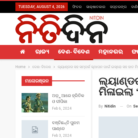
TUESDAY, AUGUST 4, 2026
ଫିଚର
ସାକ୍ଷାତକାର
ସପ୍ତରଙ୍ଗ
ବାଣି
ରାଜ୍ୟ
ଦେଶ- ବିଦେଶ
ମହାନଗର
ଫ
Home
ଦେଶ- ବିଦେଶ
ଲ୍ୟାଣ୍ଡର ସହ ସମ୍ପର୍କ ସ୍ଥାପନ ପାଇଁ ଇସ୍ରୋ ସହ ହାତ ମିଳ
ଲ୍ୟାଣ୍ଡର
ମନୋରଞ୍ଜନ
ମିଳାଇଲା ‘
ଅଡ଼ୁଆରେ ହ୍ରିତିକ
ଓ ଦୀପିକା
On
Se
By
Nitidin
Feb 6, 2024
ବଞ୍ଚିଛନ୍ତି ପୁନମ
ପାଣ୍ଡେ
Feb 3, 2024