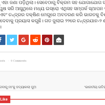
 ଏହା ଜଣା ପଡ଼ିଥିଲା। ସେବେଠାରୁ ବିକ୍ରମ ସହ ଯୋଗାଯୋଗ ସ
ଷ ସରି ଆସୁଥିଲେ ମଧ୍ୟ ଇସ୍ରୋ ଏଥିସହ ସମ୍ପର୍କ ସ୍ଥାପନ 
 ଏବଂ ଚନ୍ଦ୍ରର ଦକ୍ଷିଣ ମେରୁରେ ଅବତରଣ କରି ଭାରତକୁ ବ
ଦେବାକୁ ପ୍ରୟାସ କରୁଛି। ଗତ ଜୁଲାଇ ୨୨ରେ ଚନ୍ଦ୍ରଯାନ-୨ 
।
osts
0 Comments
ବାରୁ ମା’କୁ ହତ୍ୟାକଲା ପୁଅ
‘ଭାରତୀୟ ଇତିହା
 Like