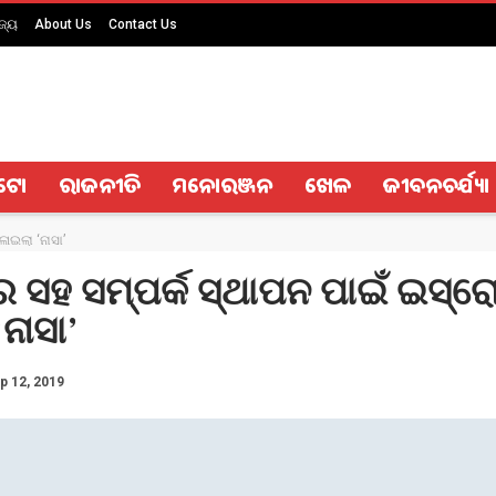
ଜ୍ୟ
About Us
Contact Us
ଟୋ
ରାଜନୀତି
ମନୋରଞ୍ଜନ
ଖେଳ
ଜୀବନଚର୍ଯ୍ୟା
ାଇଲା ‘ନାସା’
 ସହ ସମ୍ପର୍କ ସ୍ଥାପନ ପାଇଁ ଇସ୍ର
ନାସା’
p 12, 2019