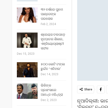
୩୨ ବର୍ଷରେ ପୁନମ
ପାଣ୍ଡେଙ୍କ
ପରଲୋକ
Feb 2, 2024
ଶ୍ରେୟସ ତଲପଡ଼େ
ହୃଦଘାତର ଶିକାର,
ଏଞ୍ଜିୟୋପ୍ଲାଷ୍ଟୀ
ସଫଳ
Dec 15, 2023
୫୦୦ କୋଟି ଟଙ୍କା
ଛୁଇଁବ ‘ଏନିମଲ’
Dec 14, 2023
ଭିକିଙ୍କ
Share
ପ୍ରଶଂସାରେ
ଆନନ୍ଦ ମହିନ୍ଦ୍ରା
ନୂଆଦିଲ୍ଲୀ: ଭା
Dec 2, 2023
‘ବିକ୍ରମ’ ଚନ୍ଦ